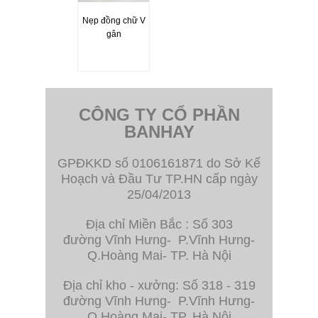
Nẹp đồng chữ V
gân
CÔNG TY CỔ PHẦN
BANHAY
GPĐKKD số 0106161871 do Sở Kế
Hoạch và Đầu Tư TP.HN cấp ngày
25/04/2013
Địa chỉ Miền Bắc : Số 303
đường Vĩnh Hưng- P.Vĩnh Hưng-
Q.Hoàng Mai- TP. Hà Nội
Địa chỉ kho - xưởng: Số 318 - 319
đường Vĩnh Hưng- P.Vĩnh Hưng-
Q.Hoàng Mai- TP. Hà Nội